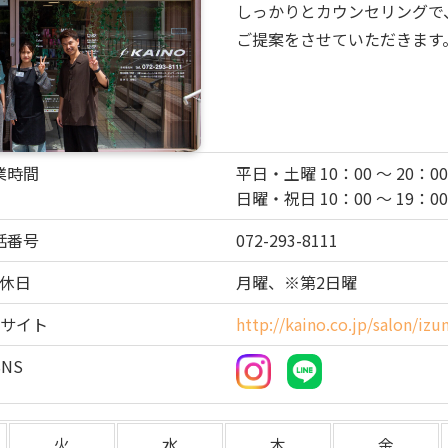
しっかりとカウンセリングで
ご提案をさせていただきます
業時間
平日・土曜 10：00 ～ 20：00
日曜・祝日 10：00 ～ 19：00
話番号
072-293-8111
休日
月曜、※第2日曜
Bサイト
http://kaino.co.jp/salon/iz
SNS
火
水
木
金