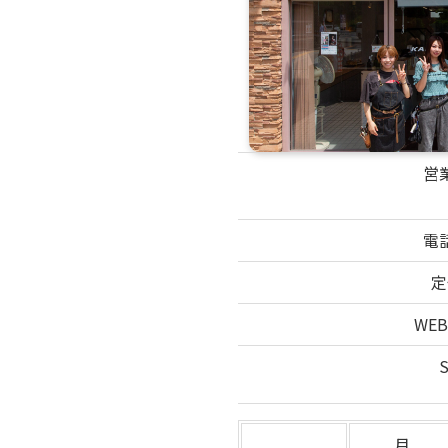
営
電
定
WE
月