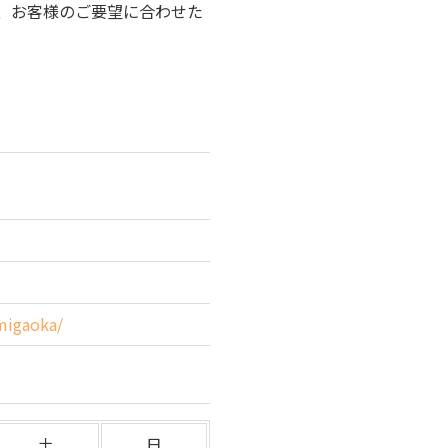
、お客様のご要望に合わせた
。
umigaoka/
土
日