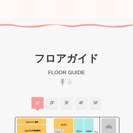
フロアガイド
FLOOR GUIDE
1F
2F
3F
4F
5F
みはらだい歯科
はぴわく
はなまる耳鼻咽喉科
POLA
KAINO