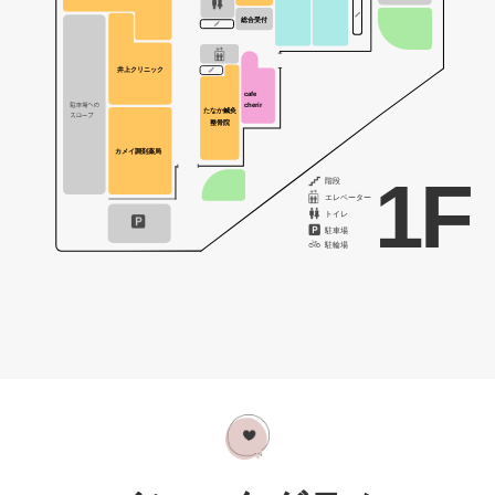
総合受付
井上クリニック
cafe
cherir
たなか鍼灸
整骨院
カメイ調剤薬局
1F
階段
エレベーター
トイレ
駐車場
駐輪場